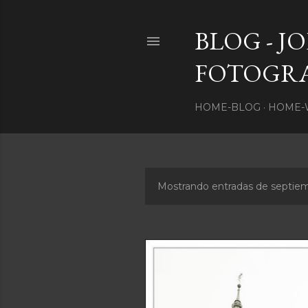
BLOG - J
FOTOGR
HOME-BLOG
HOME-
Mostrando entradas de septie
E
n
t
r
a