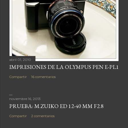
N
C
O
M
E
N
T
A
R
I
O
abril 01, 2010
IMPRESIONES DE LA OLYMPUS PEN E-PL1
Compartir
16 comentarios
noviembre 16, 2013
PRUEBA: M.ZUIKO ED 12-40 MM F2.8
Compartir
2 comentarios